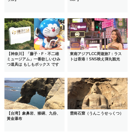
【神奈川】「藤子・F・不二雄
東南アジアLCC周遊旅7：ラス
ミュージアム」一番欲しいひみ
トは香港！SNS映え弾丸観光
つ道具は もしもボックス です
【台湾】象鼻岩、猴硐、九份、
雲崗石窟（うんこうせっくつ）
黃金瀑布