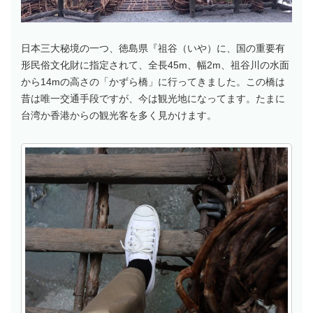
日本三大秘境の一つ、徳島県『祖谷（いや）に、国の重要有
形民俗文化財に指定されて、全長45m、幅2m、祖谷川の水面
から14mの高さの「かずら橋」に行ってきました。この橋は
昔は唯一交通手段ですが、今は観光地になってます。たまに
台湾か香港からの観光客を多く見かけます。