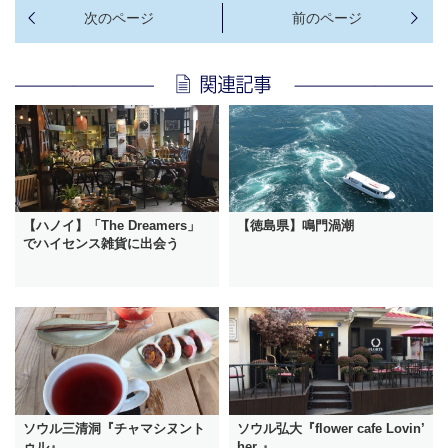
【ハノイ】「The Dreamers」
【徳島県】鳴門渦潮
でハイセンス雑貨に出会う
ソウル三清洞『チャマシヌント
ソウル弘大『flower cafe Lovin’
ゥル』
her 』