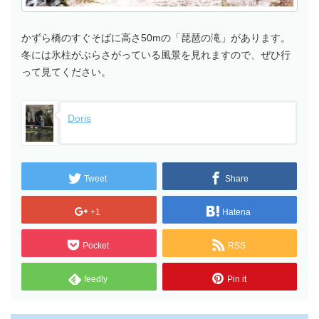
かずら橋のすぐそばに高さ50mの「琵琶の滝」があります。
冬には氷柱がぶらさがっている風景を見れますので、ぜひ行
って見てください。
Doris
Tweet
Share
+1
Hatena
Pocket
RSS
feedly
Pin it