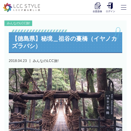
みんなのLCC旅!
【徳島県】秘境＿祖谷の蔓橋（イヤノカ
ズラバシ）
2018.04.23
みんなのLCC旅!