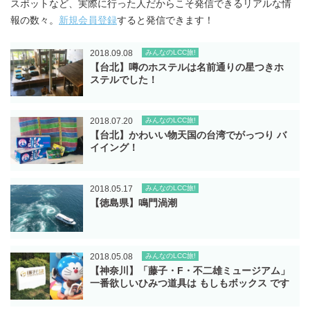
スポットなど、実際に行った人だからこそ発信できるリアルな情
報の数々。
新規会員登録
すると発信できます！
2018.09.08
みんなのLCC旅!
【台北】噂のホステルは名前通りの星つきホ
ステルでした！
2018.07.20
みんなのLCC旅!
【台北】かわいい物天国の台湾でがっつり バ
イイング！
2018.05.17
みんなのLCC旅!
【徳島県】鳴門渦潮
2018.05.08
みんなのLCC旅!
【神奈川】「藤子・F・不二雄ミュージアム」
一番欲しいひみつ道具は もしもボックス です