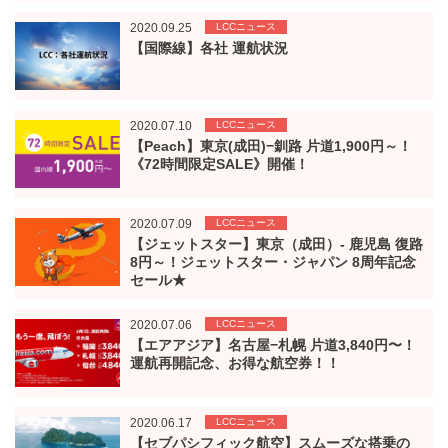
2020.09.25
LCCニュース
【国際線】各社 運航状況
2020.07.10
LCCニュース
【Peach】東京(成田)−釧路 片道1,900円～！
《72時間限定SALE》開催！
2020.07.09
LCCニュース
【ジェットスター】東京（成田）- 鹿児島 復路
8円～！ジェットスター・ジャパン 8周年記念
セール★
2020.07.06
LCCニュース
【エアアジア】名古屋−札幌 片道3,840円〜！
運航再開記念、お得な航空券！！
2020.06.17
LCCニュース
【セブパシフィック航空】スムーズな搭乗の