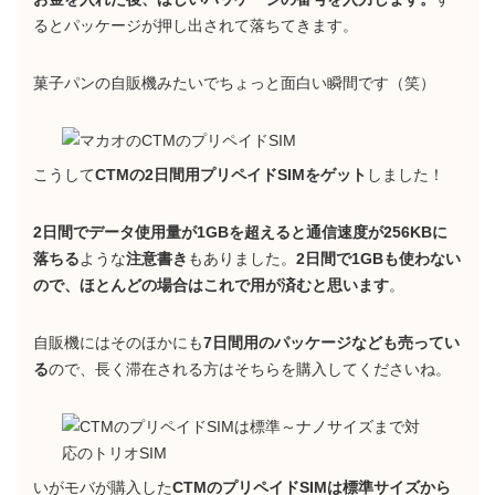
るとパッケージが押し出されて落ちてきます。
菓子パンの自販機みたいでちょっと面白い瞬間です（笑）
こうして
CTMの2日間用プリペイドSIMをゲット
しました！
2日間でデータ使用量が1GBを超えると通信速度が256KBに
落ちる
ような
注意書き
もありました。
2日間で1GBも使わない
ので、ほとんどの場合はこれで用が済むと思います
。
自販機にはそのほかにも
7日間用のパッケージなども売ってい
る
ので、長く滞在される方はそちらを購入してくださいね。
いがモバが購入した
CTMのプリペイドSIMは標準サイズから