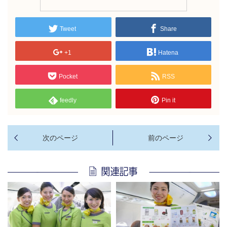
Tweet
Share
+1
Hatena
Pocket
RSS
feedly
Pin it