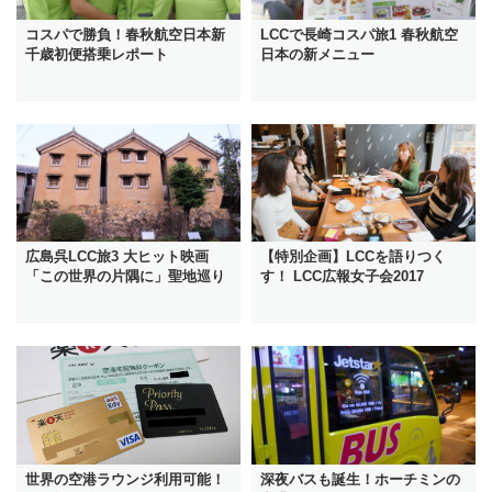
コスパで勝負！春秋航空日本新
LCCで長崎コスパ旅1 春秋航空
千歳初便搭乗レポート
日本の新メニュー
広島呉LCC旅3 大ヒット映画
【特別企画】LCCを語りつく
「この世界の片隅に」聖地巡り
す！ LCC広報女子会2017
世界の空港ラウンジ利用可能！
深夜バスも誕生！ホーチミンの