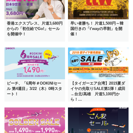
香港エクスプレス、片道3,680円
早い者勝ち！ 片道1,500円～韓
からの「初任給でGo!」セール
国行きの「t’wayの早割」を開
を開催中！
催！
ピーチ、「6周年＃OOKINIセー
【タイガーエア台湾】2019夏ダ
ル 第4週目」3/22（木）0時スタ
イヤの先取りSALE第1弾！成田
ート！
→台北/高雄 片道5,100円か
ら！…