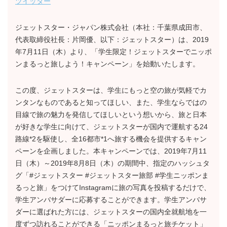
ツイッター
ジェットスター・ジャパン株式会社（本社：千葉県成田市、
代表取締役社長：片岡優、以下：ジェットスター）は、2019
年7月11日（木）より、「学生限定！ジェットスターでニッポ
ンまるっと旅しよう！キャンペーン」を始動いたします。
この度、ジェットスターは、学生にもっと空の旅が気軽でカ
ンタンなものであると知ってほしい、また、学生ならではの
目線で旅の魅力を発信してほしいという想いから、旅と日本
が好きな学生に向けて、ジェットスターが国内で運航する24
路線
*2
を駆使し、全16都市
*1
へ旅する機会を提供するキャン
ペーンを企画しました。本キャンペーンでは、2019年7月11
日（木）～2019年8月8日（木）の期間中、指定のハッシュタ
グ「#ジェットスター #ジェットスター旅部 #学生ニッポンま
るっと旅」をつけてInstagramに旅の写真を投稿するだけで、
学生アンバサダーに応募することができます。学生アンバサ
ダーに選ばれた方には、ジェットスターの国内全就航地を一
度ずつ訪れることができる「ニッポンまるっと旅チケット」