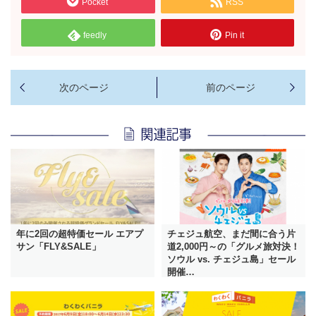
Pocket
RSS
feedly
Pin it
年に2回の超特価セール エアプ
チェジュ航空、まだ間に合う片
サン「FLY&SALE」
道2,000円～の「グルメ旅対決！
ソウル vs. チェジュ島」セール
開催…