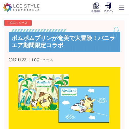
LCCニュース
ポムポムプリンが奄美で大冒険！バニラ
エア期間限定コラボ
2017.11.22
LCCニュース