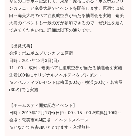
今回のコラボを記念して、東京・原宿にある「ポムポムプリ
ンカフェ」と奄美大島でイベントを開催します。原宿では成
田～奄美大島のペア往復航空券が当たる抽選会を実施。奄美
大島のイベントも一般の方が参加できるので、ぜひ足を運ん
でみてくださいね。詳細は以下の通りです。
【出発式典】
会場：ポムポムプリンカフェ原宿
日時：2017年12月3日(日)
11：00～ 成田～奄美ペア往復航空券が当たる抽選会を実施
先着100名にオリジナルノベルティをプレゼント
※ノベルティプレゼントは梅田(50名)・横浜(30名)・名古屋
(30名)でも実施
【ホームスティ開始記念イベント】
日時：2017年12月17日(日)9：00～15：00※式典は10時～
会場：奄美市AiAi広場 イベントスペース
※どなたでも参加いただけます・入場無料