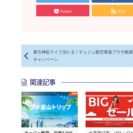
Pocket
RSS
東方神起ライブ当たる！チェジュ航空東急プラザ銀座
キャンペーン
チェジュ航空、片道2,000
エアアジア、バリ・ジ