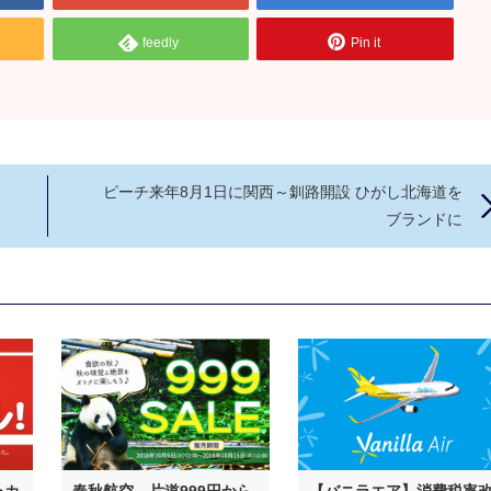
feedly
Pin it
ピーチ来年8月1日に関西～釧路開設 ひがし北海道を
ブランドに
ャカ
春秋航空、片道999円から
【バニラエア】消費税率