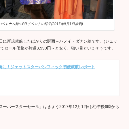
トナム線のPRイベントの様子(2017年9月1日撮影)
・2日に新規就航したばかりの関西～ハノイ・ダナン線です。(ジェッ
てセール価格が片道3,990円～と安く、狙い目といえそうです。
橋に！ジェットスターパシフィック初便就航レポート
パースターセール」はきょう2017年12月12日(火)午後6時から