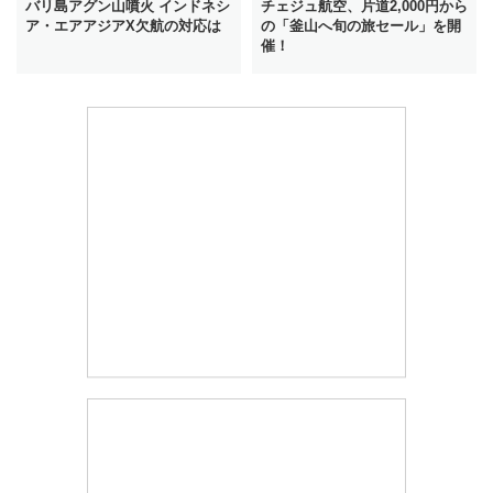
バリ島アグン山噴火 インドネシ
チェジュ航空、片道2,000円から
ア・エアアジアX欠航の対応は
の「釜山へ旬の旅セール」を開
催！