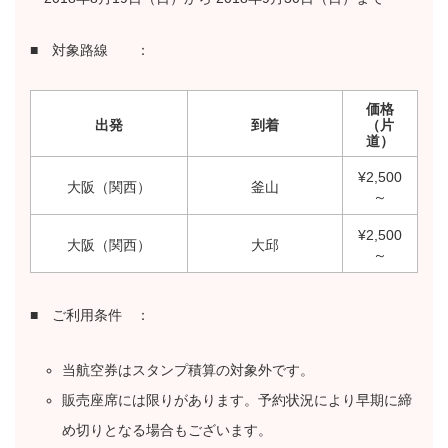
■ 対象路線 ：
価格
出発
到着
（片
道）
¥2,500
大阪（関西）
釜山
～
¥2,500
大阪（関西）
大邱
～
■ ご利用条件 ：
当航空券はスタンプ積算の対象外です。
販売座席には限りがあります。予約状況により早期に締
め切りとなる場合もございます。