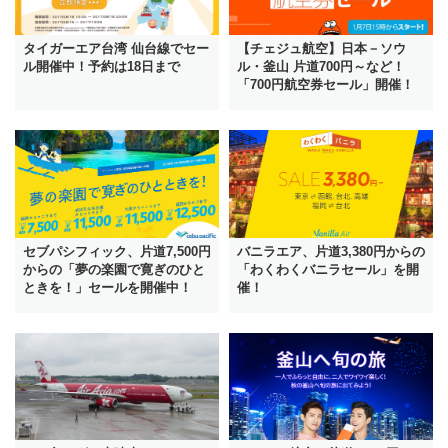
‪タイガーエア台湾 仙台線でセー
【チェジュ航空】日本－ソウ
ル開催中！予約は18日まで
ル・釜山 片道700円～など！
「700円航空券セール」開催！
セブパシフィック、片道7,500円
バニラエア、片道3,380円からの
からの「夢の楽園で寛ぎのひと
「わくわくバニラセール」を開
ときを！」セールを開催中！
催！