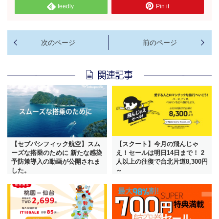
feedly
Pin it
【セブパシフィック航空】スム
【スクート】今月の飛んじゃ
ーズな搭乗のために 新たな感染
え！セールは明日14日まで！ 2
予防策導入の動画が公開されま
人以上の往復で台北片道8,300円
した。
～