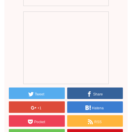
Tweet
Share
+1
Hatena
Pocket
RSS