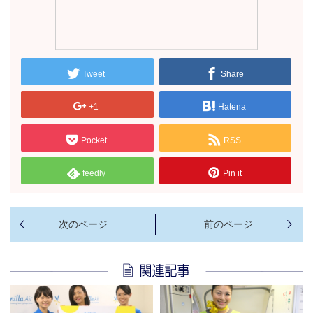
Tweet
Share
+1
Hatena
Pocket
RSS
feedly
Pin it