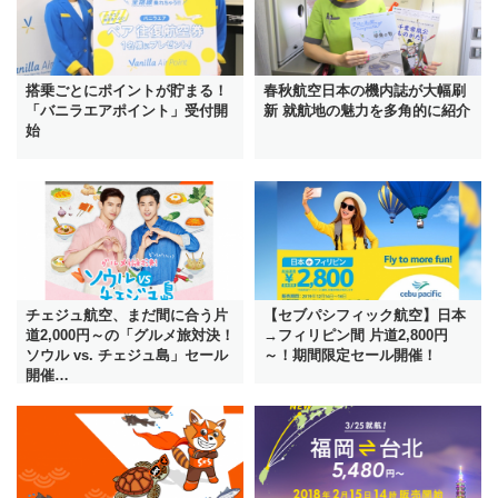
搭乗ごとにポイントが貯まる！
春秋航空日本の機内誌が大幅刷
「バニラエアポイント」受付開
新 就航地の魅力を多角的に紹介
始
チェジュ航空、まだ間に合う片
【セブパシフィック航空】日本
道2,000円～の「グルメ旅対決！
→フィリピン間 片道2,800円
ソウル vs. チェジュ島」セール
～！期間限定セール開催！
開催…