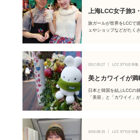
上海LCC女子旅3
旅ガールが世界をLCCで
ェやショップなどがたく
2017.05.27
LCC STYLE 特集
美とカワイイが満
日本と韓国を結ぶLCCの
「美容」と「カワイイ」が
2016.09.15
LCC STYLE 特集