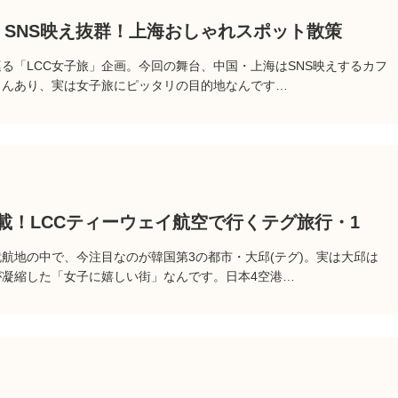
・SNS映え抜群！上海おしゃれスポット散策
巡る「LCC女子旅」企画。今回の舞台、中国・上海はSNS映えするカフ
さんあり、実は女子旅にピッタリの目的地なんです…
載！LCCティーウェイ航空で行くテグ旅行・1
就航地の中で、今注目なのが韓国第3の都市・大邱(テグ)。実は大邱は
凝縮した「女子に嬉しい街」なんです。日本4空港…