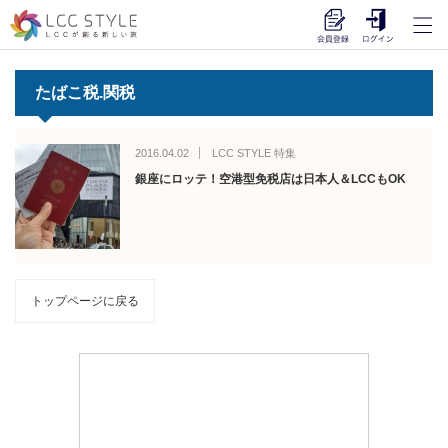
たばこ税.関税
2016.04.02
LCC STYLE 特集
銀座にロッテ！空港型免税店は日本人＆LCCもOK
トップページに戻る