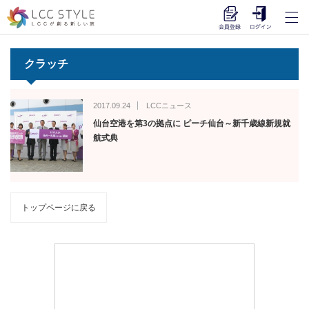
クラッチ
2017.09.24
LCCニュース
仙台空港を第3の拠点に ピーチ仙台～新千歳線新規就
航式典
トップページに戻る