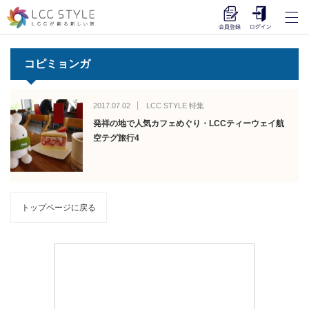
コピミョンガ
2017.07.02
LCC STYLE 特集
発祥の地で人気カフェめぐり・LCCティーウェイ航
空テグ旅行4
トップページに戻る