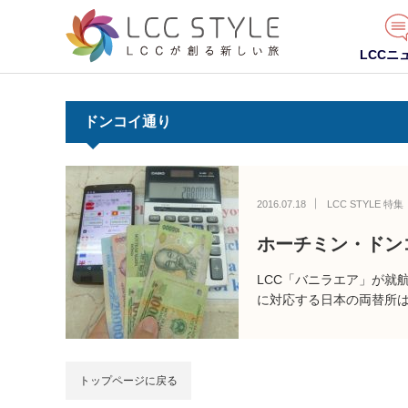
LCCニ
ドンコイ通り
2016.07.18
LCC STYLE 特集
ホーチミン・ドン
LCC「バニラエア」が就
に対応する日本の両替所
トップページに戻る