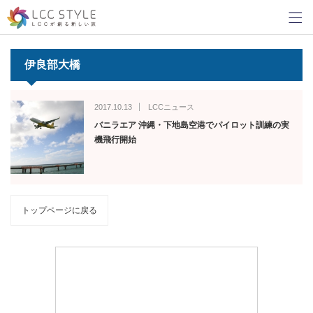
伊良部大橋
2017.10.13
LCCニュース
バニラエア 沖縄・下地島空港でパイロット訓練の実
機飛行開始
トップページに戻る