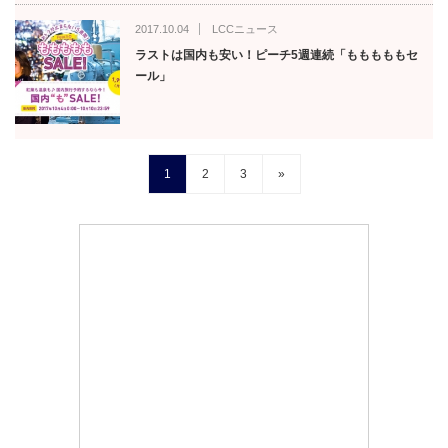
2017.10.04
LCCニュース
ラストは国内も安い！ピーチ5週連続「もももももセ
ール」
1
2
3
»