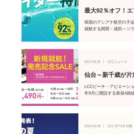
最大92％オフ！
韓国のアシアナ航空の子会
就航する関西・成田～ソウ
2017.05.25
LCCニュース
仙台～新千歳が片
LCCピーチ・アビエーショ
年9月に開設する新規4路
2016.03.29
LCC STYLE 特集