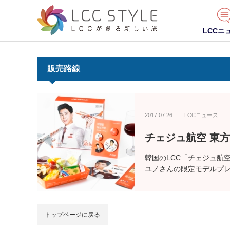
LCCニ
販売路線
2017.07.26
LCCニュース
チェジュ航空 東
韓国のLCC「チェジュ航
ユノさんの限定モデルプ
トップページに戻る