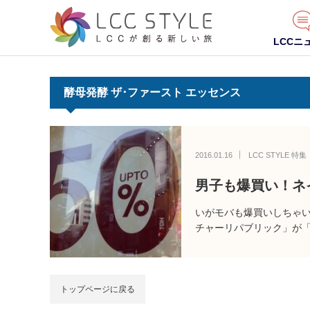
LCCニ
酵母発酵 ザ･ファースト エッセンス
2016.01.16
LCC STYLE 特集
男子も爆買い！ネ
いがモバも爆買いしちゃ
チャーリパブリック」が「
トップページに戻る