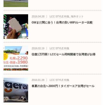
2016.04.28
LCC STYLE 特集
,
海外ネット
GWまだ間に合う！台湾の安いWiFiルーター比較
2016.02.19
LCC STYLE 特集
往復1万円弱！LCCセール同時開催で台湾便がお得
2016.01.28
LCC STYLE 特集
春夏の台北へ3800円！タイガーエア台湾がセール