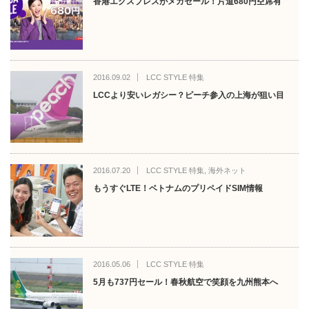
香港エクスプレスがメガセール！片道680円空席有
2016.09.02
LCC STYLE 特集
LCCより安いレガシー？ピーチ参入の上海が狙い目
2016.07.20
LCC STYLE 特集
,
海外ネット
もうすぐLTE！ベトナムのプリペイドSIM情報
2016.05.06
LCC STYLE 特集
5月も737円セール！春秋航空で笑顔を九州熊本へ