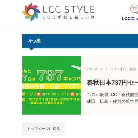
LCCニ
4つ星
2016.01.06
LCC STYLE 特集
春秋日本737円
コスパ最強LCC「春秋航
成田―広島・佐賀の航空券
トップページに戻る