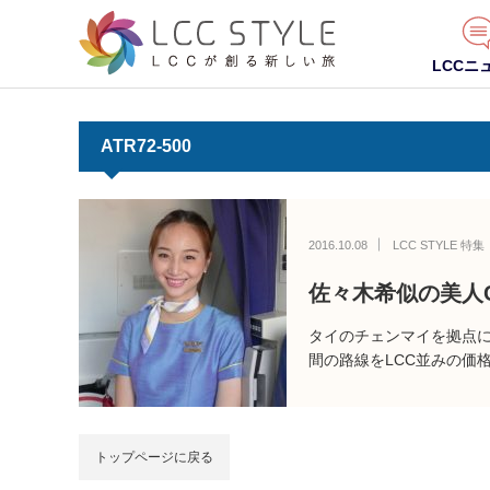
LCCニ
ATR72-500
2016.10.08
LCC STYLE 特集
佐々木希似の美人
タイのチェンマイを拠点に国
間の路線をLCC並みの価
トップページに戻る