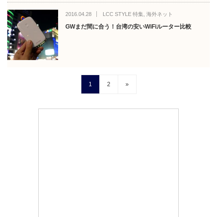
2016.04.28
LCC STYLE 特集
,
海外ネット
GWまだ間に合う！台湾の安いWiFiルーター比較
1
2
»