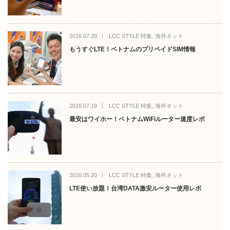
2016.07.20
LCC STYLE 特集
,
海外ネット
もうすぐLTE！ベトナムのプリペイドSIM情報
2016.07.19
LCC STYLE 特集
,
海外ネット
最安はワイホー！ベトナムWiFiルーター速度レポ
2016.05.20
LCC STYLE 特集
,
海外ネット
LTE使い放題！台湾DATA激安ルーター使用レポ