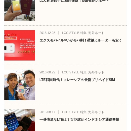
LCC周遊旅行に相性抜群！jetfi実証レポート
2016.12.23
LCC STYLE 特集
,
海外ネット
エクスモバイル×いがモバ割！壁越えルーターも安く
2016.08.29
LCC STYLE 特集
,
海外ネット
LTE戦国時代！マレーシアの最新プリペイドSIM
2016.08.17
LCC STYLE 特集
,
海外ネット
一番快適なLTEは？百花繚乱インドネシア通信事情