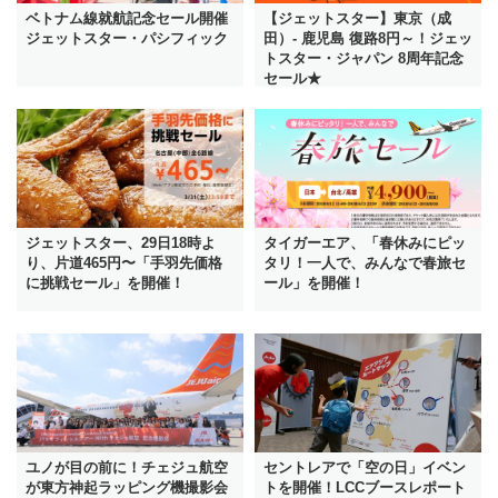
ベトナム線就航記念セール開催
【ジェットスター】東京（成
ジェットスター・パシフィック
田）- 鹿児島 復路8円～！ジェッ
トスター・ジャパン 8周年記念
セール★
ジェットスター、29日18時よ
タイガーエア、「春休みにピッ
り、片道465円〜「手羽先価格
タリ！一人で、みんなで春旅セ
に挑戦セール」を開催！
ール」を開催！
ユノが目の前に！チェジュ航空
セントレアで「空の日」イベン
が東方神起ラッピング機撮影会
トを開催！LCCブースレポート