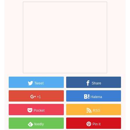
Tweet
Share
+1
Hatena
Pocket
RSS
feedly
Pin it