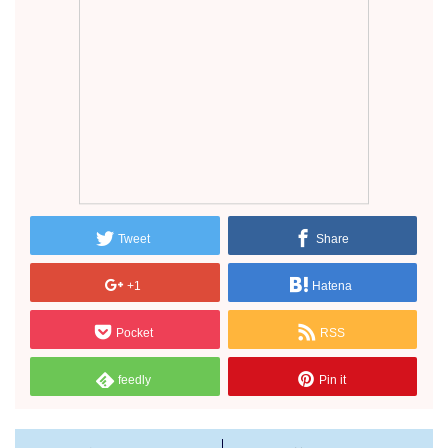
Tweet
Share
+1
Hatena
Pocket
RSS
feedly
Pin it