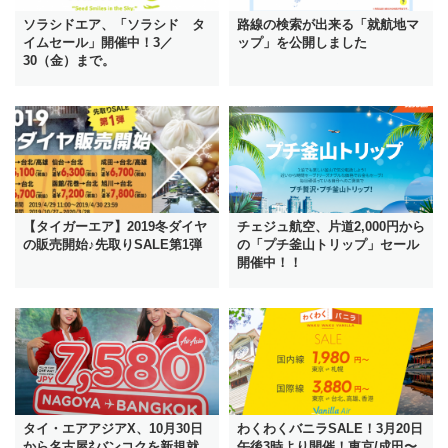
ソラシドエア、「ソラシド タ
路線の検索が出来る「就航地マ
イムセール」開催中！3／
ップ」を公開しました
30（金）まで。
【タイガーエア】2019冬ダイヤ
チェジュ航空、片道2,000円から
の販売開始♪先取りSALE第1弾
の「プチ釜山トリップ」セール
開催中！！
タイ・エアアジアX、10月30日
わくわくバニラSALE！3月20日
から名古屋⇄バンコクを新規就
午後3時より開催！東京/成田〜