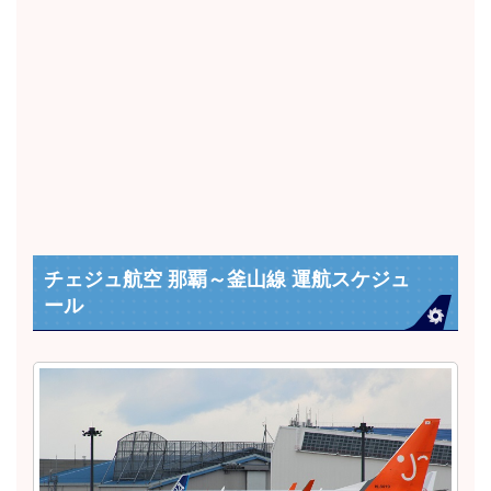
チェジュ航空 那覇～釜山線 運航スケジュ
ール