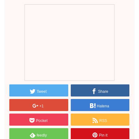
Tweet
Share
+1
Hatena
Pocket
RSS
feedly
Pin it