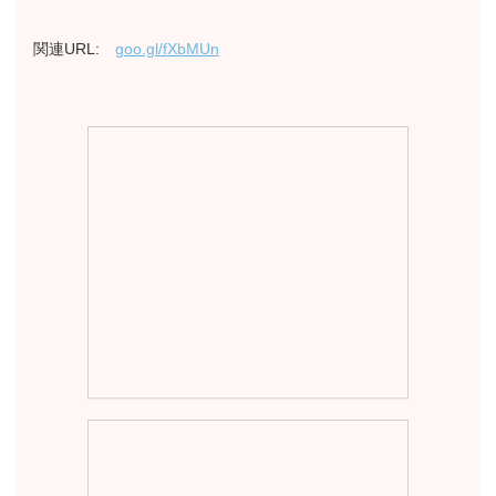
関連URL:
goo.gl/fXbMUn