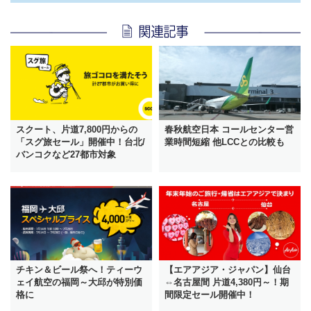
スクート、片道7,800円からの
春秋航空日本 コールセンター営
「スグ旅セール」開催中！台北/
業時間短縮 他LCCとの比較も
バンコクなど27都市対象
チキン＆ビール祭へ！ティーウ
【エアアジア・ジャパン】仙台
ェイ航空の福岡～大邱が特別価
⇔名古屋間 片道4,380円～！期
格に
間限定セール開催中！