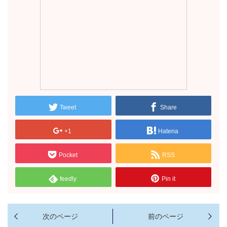
Tweet
Share
+1
Hatena
Pocket
RSS
feedly
Pin it