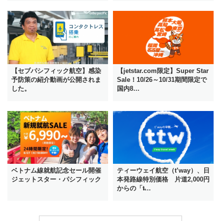
【セブパシフィック航空】感染
【jetstar.com限定】Super Star
予防策の紹介動画が公開されま
Sale！10/26～10/31期間限定で
した。
国内8…
ベトナム線就航記念セール開催
ティーウェイ航空（t’way）、日
ジェットスター・パシフィック
本発路線特別価格 片道2,000円
からの「t̵…