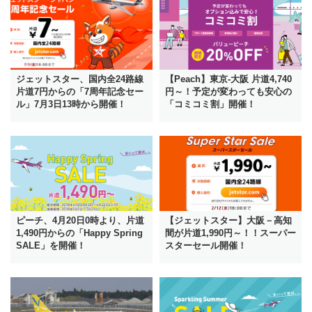
ジェットスター、国内全24路線
【Peach】東京-大阪 片道4,740
片道7円からの「7周年記念セー
円～！予定が変わっても安心の
ル」7月3日13時から開催！
「コミコミ割」開催！
ピーチ、4月20日0時より、片道
【ジェットスター】大阪－高知
1,490円からの「Happy Spring
間が片道1,990円～！！スーパー
SALE」を開催！
スターセール開催！