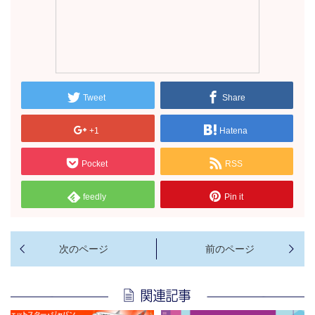
Tweet
Share
+1
Hatena
Pocket
RSS
feedly
Pin it