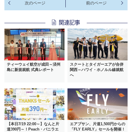
ティーウェイ航空が成田～済州
スクートとタイガーエアが合併
島に新規就航 式典レポート
関西～ハワイ・ホノルル線就航
へ
【本日7/19 22:00～】なんと片
エアプサン、片道1,500円からの
道390円～！Peach・バニラエ
「FLY EARLY」セールを開催！