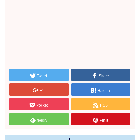
Tweet
Share
+1
Hatena
Pocket
RSS
feedly
Pin it