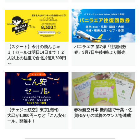
【スクート】今月の飛んじゃ
バニラエア 第7弾「往復回数
え！セールは明日14日まで！ 2
券」9月7日午後4時より販売
人以上の往復で台北片道8,300円
～
【チェジュ航空】東京(成田)－
春秋航空日本 機内誌で千葉・佐
大邱が1,000円～など「こん安セ
賀ゆかりの武将のマンガを連載
ール」開催中！