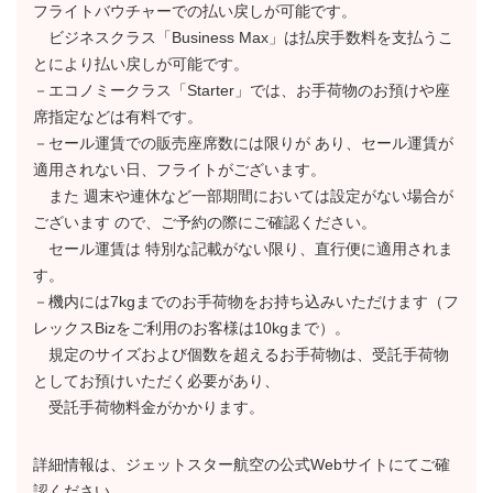
フライトバウチャーでの払い戻しが可能です。
ビジネスクラス「Business Max」は払戻手数料を支払うこ
とにより払い戻しが可能です。
－エコノミークラス「Starter」では、お手荷物のお預けや座
席指定などは有料です。
－セール運賃での販売座席数には限りが あり、セール運賃が
適用されない日、フライトがございます。
また 週末や連休など一部期間においては設定がない場合が
ございます ので、ご予約の際にご確認ください。
セール運賃は 特別な記載がない限り、直行便に適用されま
す。
－機内には7kgまでのお手荷物をお持ち込みいただけます（フ
レックスBizをご利用のお客様は10kgまで）。
規定のサイズおよび個数を超えるお手荷物は、受託手荷物
としてお預けいただく必要があり、
受託手荷物料金がかかります。
詳細情報は、ジェットスター航空の公式Webサイトにてご確
認ください。