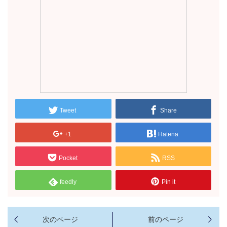
Tweet
Share
+1
Hatena
Pocket
RSS
feedly
Pin it