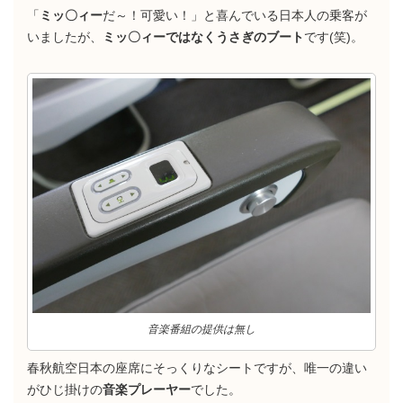
「
ミッ〇ィー
だ～！可愛い！」と喜んでいる日本人の乗客が
いましたが、
ミッ〇ィーではなくうさぎのブート
です(笑)。
音楽番組の提供は無し
春秋航空日本の座席にそっくりなシートですが、唯一の違い
がひじ掛けの
音楽プレーヤー
でした。