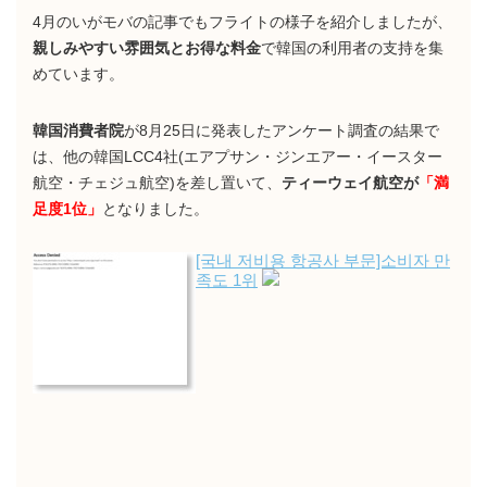
4月のいがモバの記事でもフライトの様子を紹介しましたが、
親しみやすい雰囲気とお得な料金
で韓国の利用者の支持を集
めています。
韓国消費者院
が8月25日に発表したアンケート調査の結果で
は、他の韓国LCC4社(エアプサン・ジンエアー・イースター
航空・チェジュ航空)を差し置いて、
ティーウェイ航空が
「満
足度1位」
となりました。
[국내 저비용 항공사 부문]소비자 만
족도 1위