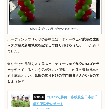
就航を記念して飾り付けされたゲート
ボーディングブリッジの途中には、
ティーウェイ航空の成田
～テグ線の新規就航を記念して飾り付けられたゲート
があり
ました。
飾り付けの風船をよく見ると、
ティーウェイ航空のロゴカラ
ー
を使っているという気が利いた演出。この前の春秋日本の
新千歳線といい、
風船の飾り付けの専門業者さんがいるので
しょうか？
コスパで勝負！春秋航空日本新千
歳初便搭乗レポート
2016.08.20