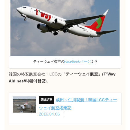
ティーウェイ航空の
Facebookページ
より
韓国の格安航空会社・LCCの
「ティーウェイ航空」(T’Way
Airlines/티웨이항공)
。
成田～仁川就航！韓国LCCティー
ウェイ航空搭乗記
2016.04.06