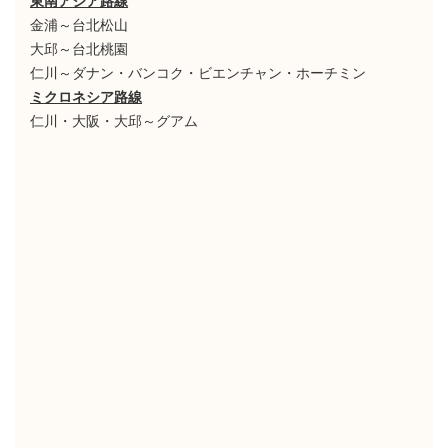
東南アジア路線
金浦～台北松山
大邱～台北桃園
仁川～ダナン・バンコク・ビエンチャン・ホーチミン
ミクロネシア路線
仁川・大阪・大邱～グアム