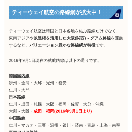
ティーウェイ航空の路線網が拡大中！
ティーウェイ航空は韓国と日本各地を結ぶ路線だけでなく、
東南アジアや
以遠権を活用した大阪(関西)～グアム路線
を運航
するなど、
バリエーション豊かな路線網が特徴
です。
2016年9月1日現在の就航路線は以下の通りです。
韓国国内線
済州～金浦・大邱・光州・務安
仁川～大邱
日本路線
仁川～成田・札幌・大阪・福岡・佐賀・大分・沖縄
大邱～大阪・
成田
・
福岡(2016年9月1日より)
中国路線
仁川～マカオ・三亜・温州・銀川・済南・青島・上海・南寧