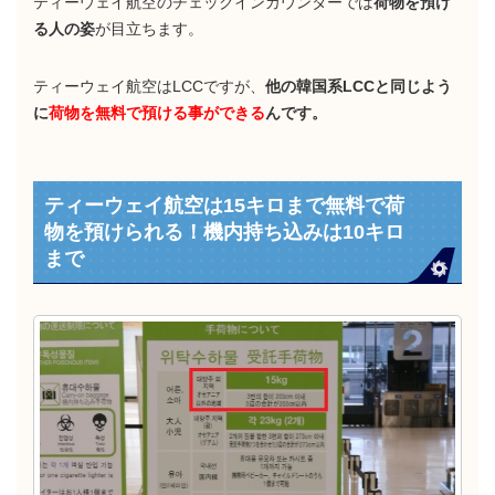
ティーウェイ航空のチェックインカウンターでは
荷物を預け
る人の姿
が目立ちます。
ティーウェイ航空はLCCですが、
他の韓国系LCCと同じよう
に
荷物を無料で預ける事ができる
んです。
ティーウェイ航空は15キロまで無料で荷
物を預けられる！機内持ち込みは10キロ
まで