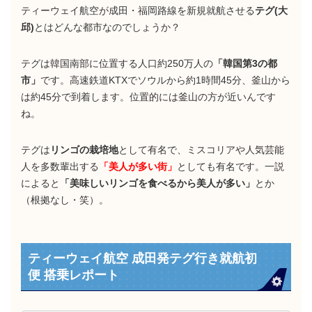
ティーウェイ航空が成田・福岡路線を新規就航させる
テグ(大
邱)
とはどんな都市なのでしょうか？
テグは韓国南部に位置する人口約250万人の
「韓国第3の都
市」
です。高速鉄道KTXでソウルから約1時間45分、釜山から
は約45分で到着します。位置的には釜山の方が近いんです
ね。
テグは
リンゴの栽培地
として有名で、ミスコリアや人気芸能
人を多数輩出する
「美人が多い街」
としても有名です。一説
によると
「美味しいリンゴを食べるから美人が多い」
とか
（根拠なし・笑）。
ティーウェイ航空 成田発テグ行き就航初
便 搭乗レポート