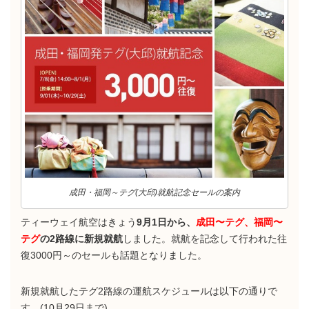
成田・福岡～テグ(大邱)就航記念セールの案内
ティーウェイ航空はきょう
9月1日から、
成田〜テグ、福岡〜
テグ
の2路線に新規就航
しました。就航を記念して行われた往
復3000円～のセールも話題となりました。
新規就航したテグ2路線の運航スケジュールは以下の通りで
す。(10月29日まで)