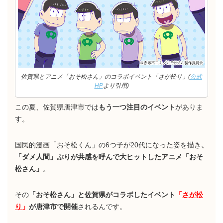
佐賀県とアニメ「おそ松さん」のコラボイベント「さが松り」(
公式
HP
より引用)
この夏、佐賀県唐津市では
もう一つ注目のイベント
がありま
す。
国民的漫画「おそ松くん」の6つ子が20代になった姿を描き
、
「ダメ人間」ぶりが共感を呼んで大ヒットしたアニメ「おそ
松さん」
。
その
「おそ松さん」と佐賀県がコラボしたイベント
「
さが松
り
」
が唐津市で開催
されるんです。