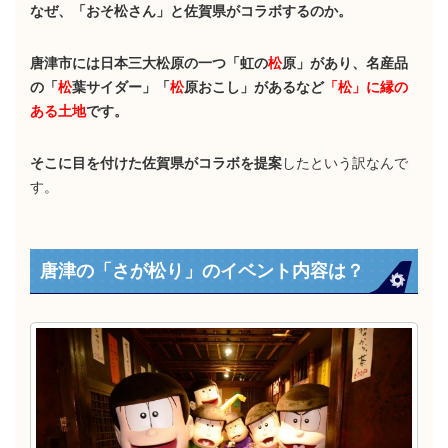
なぜ、「おそ松さん」と佐賀県がコラボするのか。
唐津市には日本三大松原の一つ「虹の
松
原」があり、名産品
の「
松
葉サイダー」「
松
原おこし」があるなど
「松」に縁の
ある土地
です。
そこに目を付けた佐賀県がコラボを提案
したという訳なんで
す。
唐津の「さが松り」のイベント内容は？