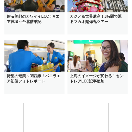
熊＆笑顔のカワイイLCC！Vエ
カジノ＆世界遺産！3時間で巡
ア茨城～台北搭乗記
るマカオ超弾丸ツアー
待望の奄美～関西線！バニラエ
上海のイメージが変わる！セン
ア初便フォトレポート
トレアLCC記事追加