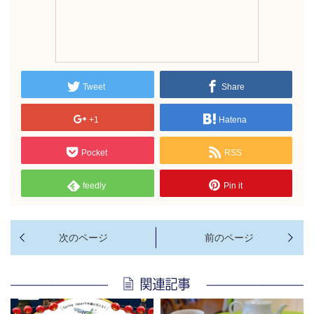
Tweet
Share
+1
Hatena
Pocket
RSS
feedly
Pin it