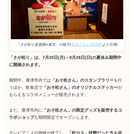
「さが松り居酒屋in東京」の様子(
サガプライズ!のHP
より引用)
「さが松り」は、7月25日(月)～8月28日(日)の夏休み期間中
に開催されます。
期間中、唐津市内では
「おそ松さん」のスタンプラリー
を行
うほか、飲食店で
「おそ松さん」のオリジナルステッカー
が
もらえるコラボメニューが販売されます。
また、唐津市内に
「おそ松さん」の限定グッズを販売するコ
ラボショップ
も期間限定でオープンします。
テレビアニメの放映が終了し、
「松ロス」状態だった方も佐