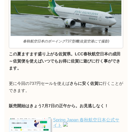
春秋航空日本のボーイング737型機(佐賀空港にて撮影)
この夏ますます盛り上がる佐賀県。LCC春秋航空日本の成田
～佐賀便を使えばいつでもお得に佐賀に遊びに行く事ができ
ます。
更に今回の737円セールを使えば
さらに安く佐賀に
行くことが
できます。
販売開始はきょう7月7日の正午から。お見逃しなく！
Spring Japan 春秋航空日本公式サ
イト