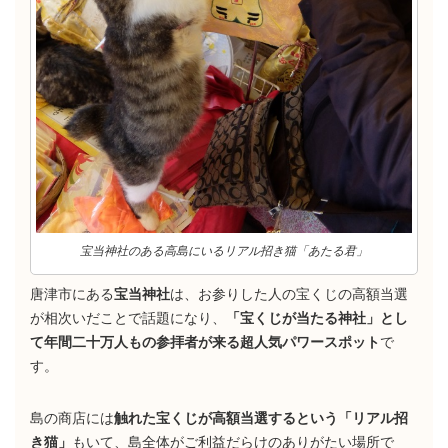
宝当神社のある高島にいるリアル招き猫「あたる君」
唐津市にある
宝当神社
は、お参りした人の宝くじの高額当選
が相次いだことで話題になり、
「宝くじが当たる神社」とし
て年間二十万人もの参拝者が来る超人気パワースポット
で
す。
島の商店には
触れた宝くじが高額当選するという「リアル招
き猫」
もいて、島全体がご利益だらけのありがたい場所で