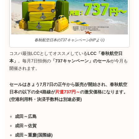
春秋航空日本の737キャンペーン(HPより)
コスパ最強LCCとしてオススメしている
LCC「春秋航空日
本」
。毎月7日恒例の
「737キャンペーン」のセール
が今月も
開催されます。
セールはきょう7月7日の正午から販売が開始され、春秋航空
日本の以下の全4路線が
片道737円～
の激安価格になります。
(空港利用料・決済手数料は別途必要)
成田～広島
成田～佐賀
成田～重慶(国際線)