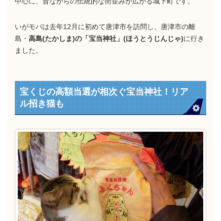
中心に、昔ながらの伝統的な街並みが広がる城下町です。
いがモバは去年12月に初めて唐津市を訪問し、唐津市の離
島・
高島(たかしま)の「宝当神社」(ほうとうじんじゃ)
に行き
ました。
宝くじの高額当選が相次ぐ宝当神社！リア
ル招き猫も