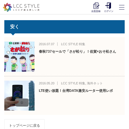
安く
2016.07.07
LCC STYLE 特集
春秋737セールで「さが松り」！佐賀×おそ松さん
2016.05.20
LCC STYLE 特集
,
海外ネット
LTE使い放題！台湾DATA激安ルーター使用レポ
トップページに戻る