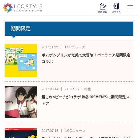
期間限定
2017.11.22
LCCニュース
ポムポムプリンが奄美で大冒険！バニラエア期間限定
コラボ
2017.08.14
LCC STYLE 特集
艦これ×ピーチがコラボ 渋谷109MEN’Sに期間限定ス
トア
2017.07.15
LCCニュース