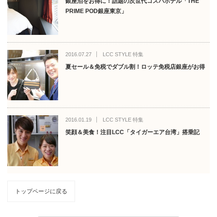
銀座泊をお得に！話題の次世代コスパホテル「THE
PRIME POD銀座東京」
2016.07.27
LCC STYLE 特集
夏セール＆免税でダブル割！ロッテ免税店銀座がお得
2016.01.19
LCC STYLE 特集
笑顔＆美食！注目LCC「タイガーエア台湾」搭乗記
トップページに戻る