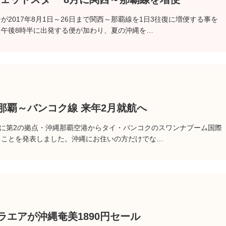
2017年8月1日～26日まで関西～那覇線を1日3往復に増便する事を
午後8時半に出発する便が加わり、夏の沖縄を…
那覇～バンコク線 来年2月就航へ
9日に第2の拠点・沖縄那覇空港からタイ・バンコクのスワンナプーム国際
ることを発表しました。沖縄にお住いの方だけでな…
ラエアが沖縄奄美1890円セール