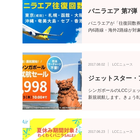
バニラエア 第7弾
バニラエアが「往復回数券」
内6路線・海外2路線が対
2017.08.02
LCCニュース
ジェットスター・
シンガポールのLCCジェッ
新規就航します。きょう8
2017.06.23
LCCニュース