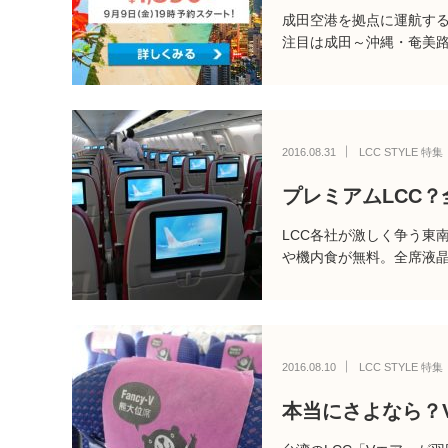
成田空港を拠点に運航する
注目は成田～沖縄・奄美路
2016.08.31
LCC STYLE 特集
プレミアムLCC
LCC各社が激しく争う東
や機内食が無料。全席液
2016.08.10
LCC STYLE 特集
本当にさよなら？