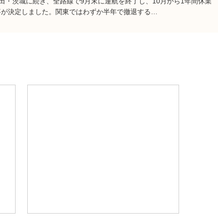
羽田・茨城に続き、全路線で9月末に運航を終了し、10月から1年間休業
事が決定しました。関東ではわずか半年で撤退する…