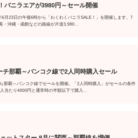
！バニラエアが3980円～セール開催
年6月23日の午後6時から「わくわくバニラSALE！」を開催します。7
美・沖縄・函館などの路線が片道3,980…
ピーチ那覇～バンコク線で2人同時購入セール
から那覇～バンコク線でセールを開催。「2人同時購入」がセールの条件
一人当たり4000円と通常時の半額以下で購入…
ジェットスター 8月に関西～那覇線を増便