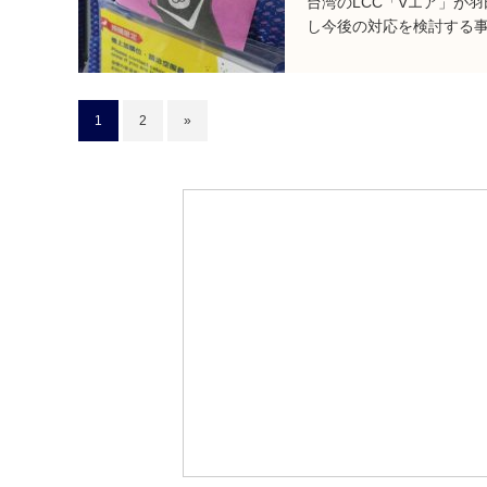
台湾のLCC「Vエア」が
し今後の対応を検討する
1
2
»