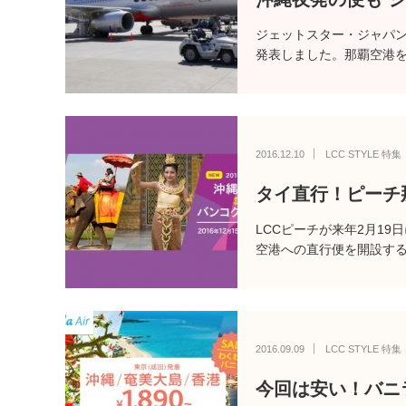
ジェットスター・ジャパンが
発表しました。那覇空港を
2016.12.10
LCC STYLE 特集
タイ直行！ピーチ
LCCピーチが来年2月1
空港への直行便を開設す
2016.09.09
LCC STYLE 特集
今回は安い！バニ