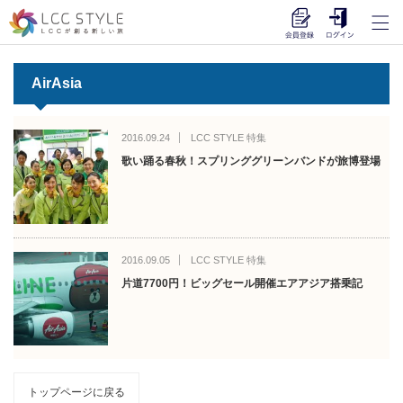
AirAsia
2016.09.24
LCC STYLE 特集
歌い踊る春秋！スプリンググリーンバンドが旅博登場
2016.09.05
LCC STYLE 特集
片道7700円！ビッグセール開催エアアジア搭乗記
トップページに戻る