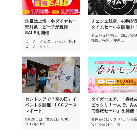
注目は上海・冬ダイヤも一
チェジュ航空、48時間
部対象！ピーチが夏得
タイムセールを開催中
SALEを開催
チェジュ航空は、成田／関
札幌／福岡／沖縄…
ピーチ・アビエーション（以下
ピーチ）が201…
セントレアで「空の日」イ
タイガーエア、「春休
ベントを開催！LCCブース
ピッタリ！一人で、み
レポート
で春旅セール」を開催
9月20日は「空の日」です。
春休みにピッタリ♪日々頑
2017年9月9…
ている自分へ…お…