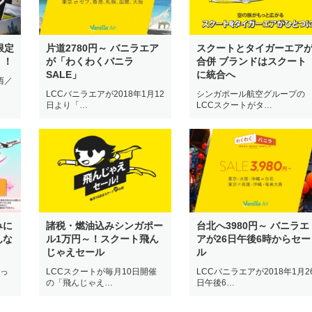
限定
片道2780円～ バニラエア
スクートとタイガーエア
！！
が「わくわくバニラ
合併 ブランドはスクート
SALE」
に統合へ
西／
LCCバニラエアが2018年1月12
シンガポール航空グループの
日より「…
LCCスクートがタ…
みに
諸税・燃油込みシンガポー
台北へ3980円～ バニラエ
んな
ル1万円～！スクート飛ん
アが26日午後6時からセー
！
じゃえセール
ル
張っ
LCCスクートが毎月10日開催
LCCバニラエアが2018年1月2
の「飛んじゃえ…
日午後6…