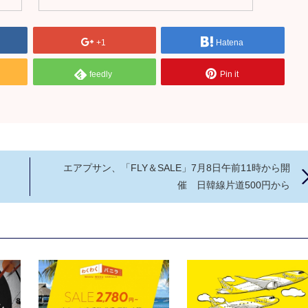
+1
Hatena
feedly
Pin it
エアプサン、「FLY＆SALE」7月8日午前11時から開
催 日韓線片道500円から