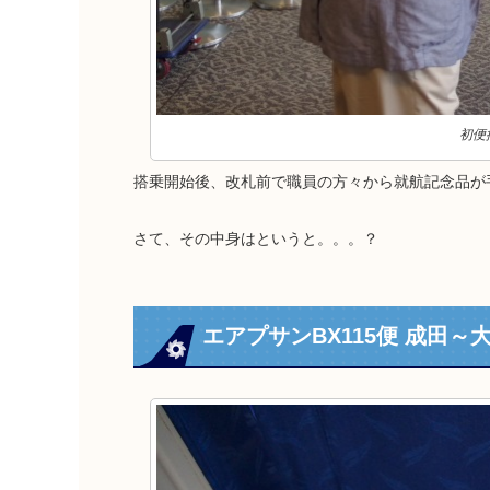
初便
搭乗開始後、改札前で職員の方々から就航記念品が
さて、その中身はというと。。。？
エアプサンBX115便 成田～