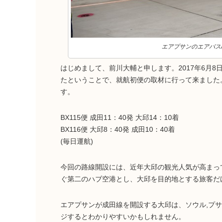
エアプサンのエアバスA32
はじめまして、前川大輔と申します。2017年6月8
たということで、就航初便の取材に行って来ました
す。
BX115便 成田11：40発 大邱14：10着
BX116便 大邱8：40発 成田10：40着
(毎日運航)
今回の路線開設には、近年大邱の観光人気が高まっ
ぐ第二のハブ空港とし、大邱を目的地とする旅客だ
エアプサンが成田線を開設する大邱は、ソウル,プ
ジするとわかりやすいかもしれません。