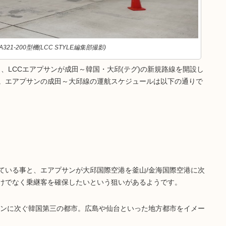
1-200型機(LCC STYLE編集部撮影)
日、LCCエアプサンが成田～韓国・大邱(テグ)の新規路線を開設し
。エアプサンの成田～大邱線の運航スケジュールは以下の通りで
ている事と、エアプサンが大邱国際空港を釜山/金海国際空港に次
けでなく乗継客を確保したいという狙いがあるようです。
サンに次ぐ韓国第三の都市。広島や仙台といった地方都市をイメー