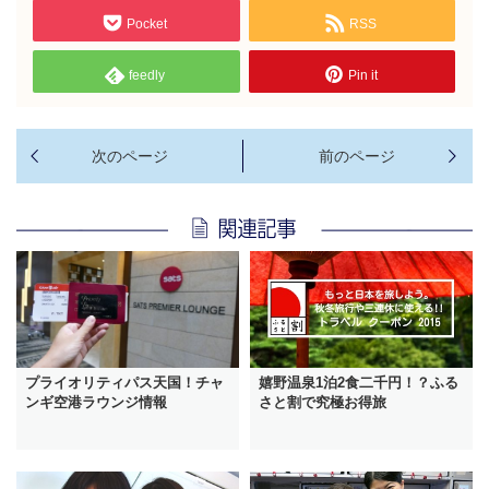
Pocket
RSS
feedly
Pin it
プライオリティパス天国！チャ
嬉野温泉1泊2食二千円！？ふる
ンギ空港ラウンジ情報
さと割で究極お得旅