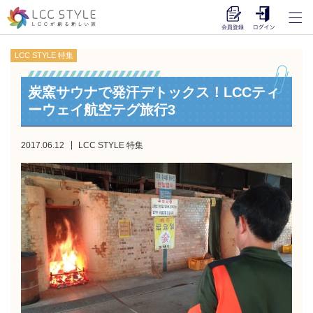
LCC STYLE 特集
炭窯サウナで発汗デトックス！LCCティ
ーウェイ航空テグ旅行3
2017.06.12
LCC STYLE 特集