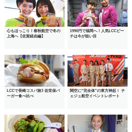
心もほっこり！春秋航空で冬の
1990円で福岡へ！人気LCCピー
上海へ【佐賀経由編】
チは今が狙い目
LCCで長崎コスパ旅3 佐世保バ
関空に“完全体”の東方神起！ チ
ーガー食べ比べ
ェジュ航空イベントレポート