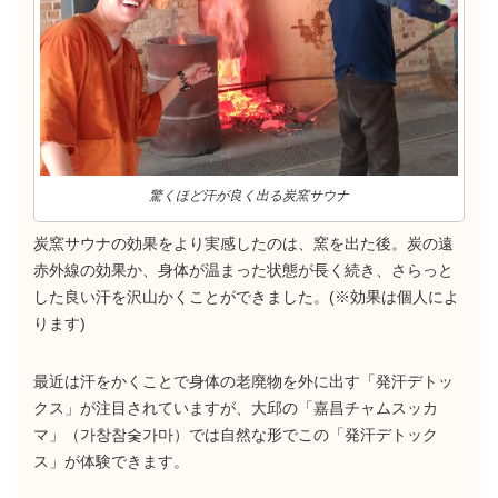
驚くほど汗が良く出る炭窯サウナ
炭窯サウナの効果をより実感したのは、窯を出た後。炭の遠
赤外線の効果か、身体が温まった状態が長く続き、さらっと
した良い汗を沢山かくことができました。(※効果は個人によ
ります)
最近は汗をかくことで身体の老廃物を外に出す「発汗デトッ
クス」が注目されていますが、大邱の「嘉昌チャムスッカ
マ」（가창참숯가마）では自然な形でこの「発汗デトック
ス」が体験できます。