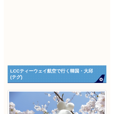
LCCティーウェイ航空で行く韓国・大邱
(テグ)