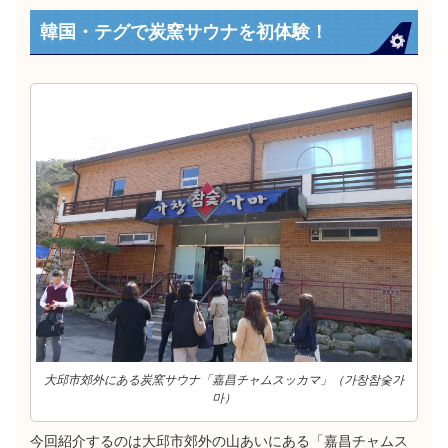
韓国・テグで炭窯サウナを初体験！
大邱市郊外にある炭窯サウナ「嘉昌チャムスッカマ」（가창참숯가
마）
今回紹介するのは大邱市郊外の山あいにある「嘉昌チャムス