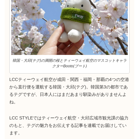
韓国・大邱(テグ)の満開の桜とティーウェイ航空のマスコットキャラ
クターBooto(ブート)
LCCティーウェイ航空が成田・関西・福岡・那覇の4つの空港
から直行便を運航する韓国・大邱(テグ)。韓国第3の都市であ
るテグですが、日本人にはまだあまり馴染みがありませんよ
ね。
LCC STYLEではティーウェイ航空・大邱広域市観光課の協力
のもと、テグの魅力をお伝えする記事を連載でお届けしてい
ます。