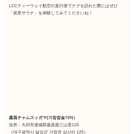
LCCティーウェイ航空の直行便でテグを訪れた際にはぜひ
「炭窯サウナ」を体験してみてくださいね！
嘉昌チャムスッガマ(가창참숯가마）
住所：大邱市達城郡嘉昌面三山里125
（대구광역시 달성군 가창면 삼산리 125）