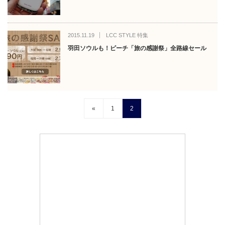
2015.11.19
LCC STYLE 特集
羽田ソウルも！ピーチ「旅の感謝祭」全路線セール
«
1
2