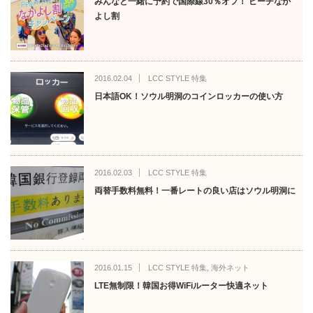
みんなと一緒に予約で国際線30％オフ！ ピーチなか
よし割
2016.02.04
LCC STYLE 特集
日本語OK！ソウル明洞のコインロッカーの使い方
2016.02.03
LCC STYLE 特集
両替手数料無料！一番レートの良い店はソウル明洞に
2016.01.15
LCC STYLE 特集
,
海外ネット
LTE無制限！韓国お得WiFiルーター快適ネット