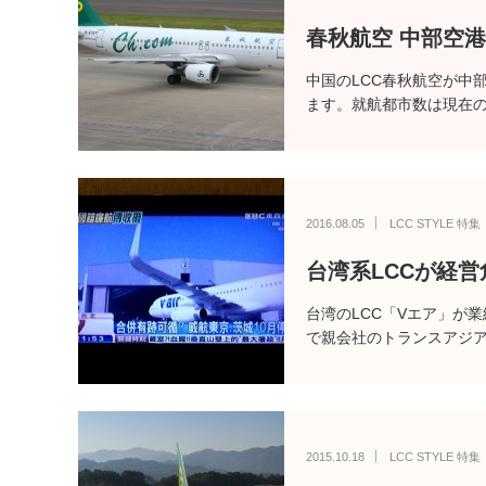
春秋航空 中部空
中国のLCC春秋航空が中
ます。就航都市数は現在の
2016.08.05
LCC STYLE 特集
台湾系LCCが経
台湾のLCC「Vエア」が
で親会社のトランスアジ
2015.10.18
LCC STYLE 特集