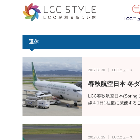
LCCニ
運休
2017.08.30
LCCニュース
春秋航空日本 冬
LCC春秋航空日本(Sprin
線を1日1往復に減便する
2017.08.25
LCCニュース