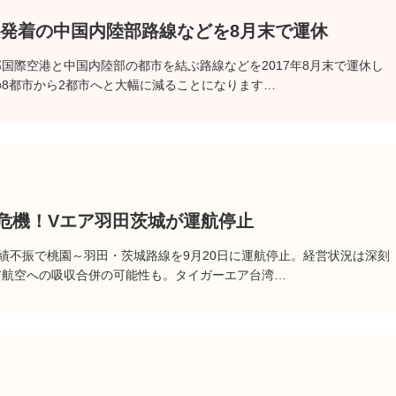
港発着の中国内陸部路線などを8月末で運休
部国際空港と中国内陸部の都市を結ぶ路線などを2017年8月末で運休し
8都市から2都市へと大幅に減ることになります…
営危機！Vエア羽田茨城が運航停止
業績不振で桃園～羽田・茨城路線を9月20日に運航停止。経営状況は深刻
ア航空への吸収合併の可能性も。タイガーエア台湾…