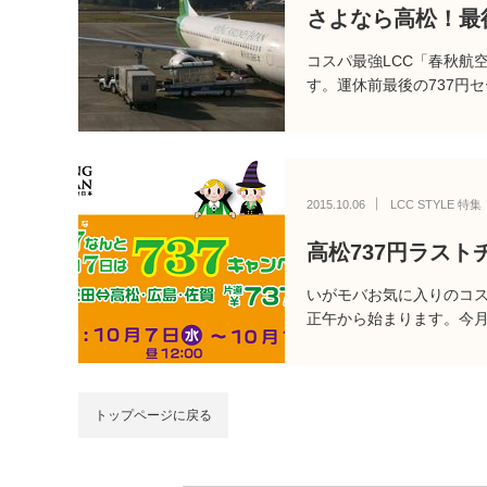
さよなら高松！最
コスパ最強LCC「春秋航
す。運休前最後の737円
2015.10.06
LCC STYLE 特集
高松737円ラス
いがモバお気に入りのコス
正午から始まります。今月
トップページに戻る