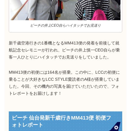
ピーチの井上CEO自らハイタッチでお見送り
新千歳空港行きの1番機となるMM413便の発着を前後して就
航記念セレモニーが行われ、ピーチの井上慎一CEO自らが乗
客一人ひとりにハイタッチでお見送りをしていました。
MM413便の初便には164名が搭乗。この中に、LCCの初便に
乗ることが大好きなLCC STYLE愛読者のA様が搭乗していま
した。今回、その機内の写真を届けていただいたので、フォ
トレポートをお届けします！
ピーチ 仙台発新千歳行きMM413便 初便フ
ォトレポート