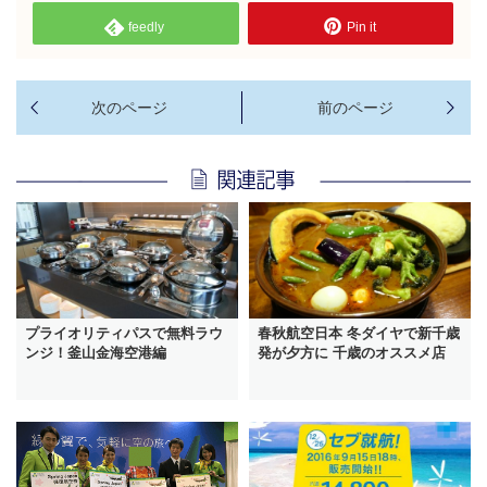
feedly
Pin it
プライオリティパスで無料ラウ
春秋航空日本 冬ダイヤで新千歳
ンジ！釜山金海空港編
発が夕方に 千歳のオススメ店