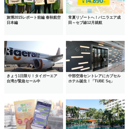
旅博2015レポート前編 春秋航空
常夏リゾートへ！バニラエア成
日本編
田～セブ線12月就航
きょう1日限り！タイガーエア
中部空港セントレアにカプセル
台湾が緊急セール中
ホテル誕生！「TUBE Sq」