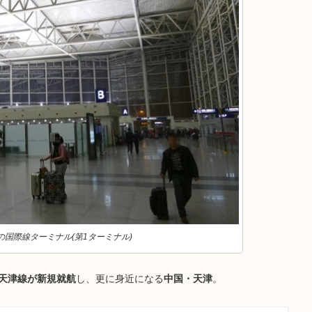
国際線ターミナル(第1ターミナル)
～天津線が新規就航
し、更に身近になる
中国・天津
。