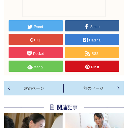
Tweet
Share
+1
Hatena
Pocket
RSS
feedly
Pin it