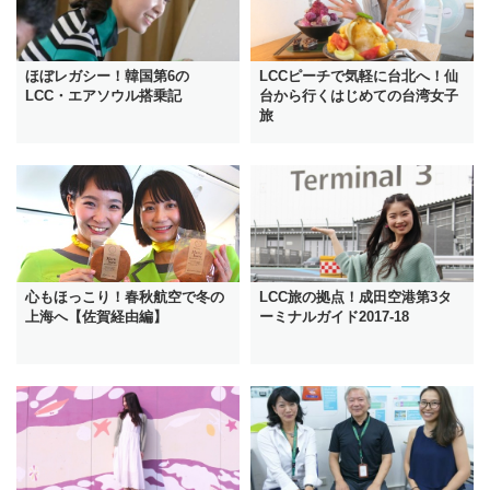
ほぼレガシー！韓国第6の
LCCピーチで気軽に台北へ！仙
LCC・エアソウル搭乗記
台から行くはじめての台湾女子
旅
心もほっこり！春秋航空で冬の
LCC旅の拠点！成田空港第3タ
上海へ【佐賀経由編】
ーミナルガイド2017-18